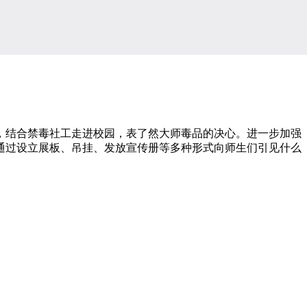
结合禁毒社工走进校园，表了然大师毒品的决心。进一步加强
通过设立展板、吊挂、发放宣传册等多种形式向师生们引见什么