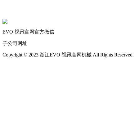
联系我们
EVO·视讯官网官方微信
子公司网址
Copyright © 2023 浙江EVO·视讯官网机械 All Rights Reserved.