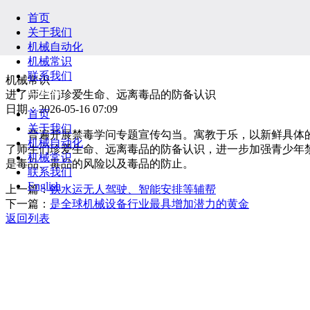
首页
关于我们
机械自动化
机械常识
联系我们
机械常识
English
进了师生们珍爱生命、远离毒品的防备认识
日期：2026-05-16 07:09
首页
关于我们
普遍开展禁毒学问专题宣传勾当。寓教于乐，以新鲜具体的
机械自动化
了师生们珍爱生命、远离毒品的防备认识，进一步加强青少年
机械常识
是毒品、毒品的风险以及毒品的防止。
联系我们
English
上一篇：
铁水运无人驾驶、智能安排等辅帮
下一篇：
是全球机械设备行业最具增加潜力的黄金
返回列表
关于我们
机械自动化
机械常识