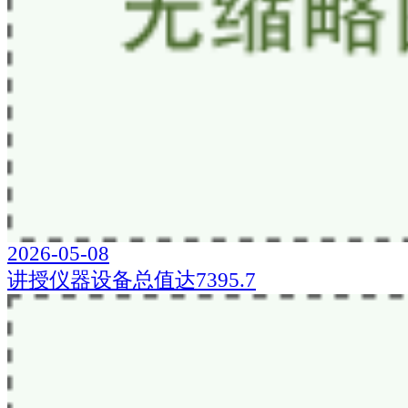
2026-05-08
讲授仪器设备总值达7395.7