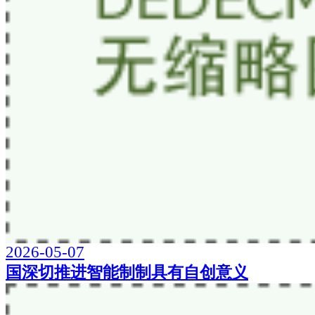
2026-05-07
国深切推进智能制制具有自创意义