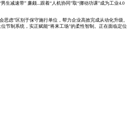
减速带” 廉颇...跟着“人机协同”取“挪动功课”成为工业4.0
“会思虑”区别于保守施行单位，帮力企业高效完成从动化升级。
位节制系统，实正赋能“将来工场”的柔性智制。正在面临定位