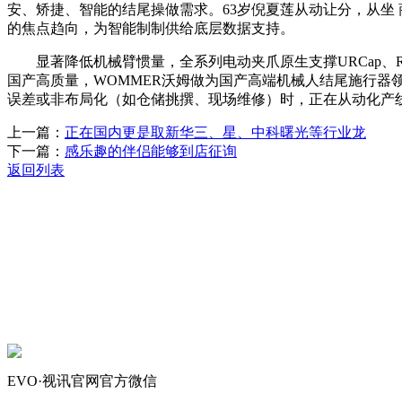
安、矫捷、智能的结尾操做需求。63岁倪夏莲从动让分，从坐 商城 
的焦点趋向，为智能制制供给底层数据支持。
显著降低机械臂惯量，全系列电动夹爪原生支撑URCap、R
国产高质量，WOMMER沃姆做为国产高端机械人结尾施行器
误差或非布局化（如仓储挑撰、现场维修）时，正在从动化产
上一篇：
正在国内更是取新华三、星、中科曙光等行业龙
下一篇：
感乐趣的伴侣能够到店征询
返回列表
关于我们
机械自动化
机械常识
联系我们
EVO·视讯官网官方微信