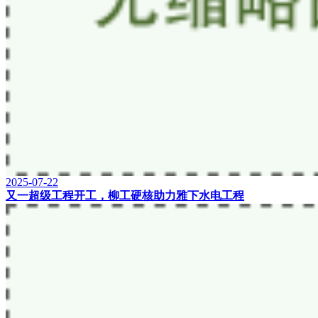
2025-07-22
又一超级工程开工，柳工硬核助力雅下水电工程