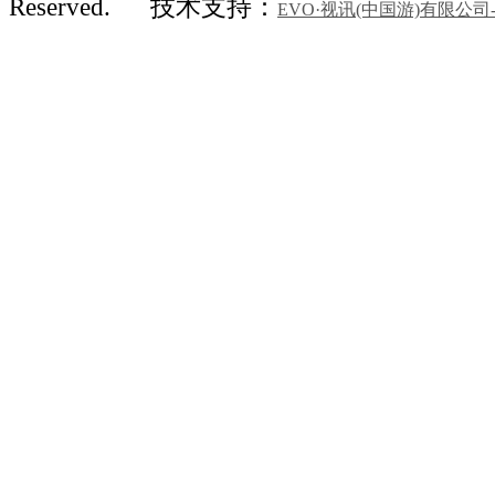
Reserved.
技术支持：
EVO·视讯(中国游)有限公司