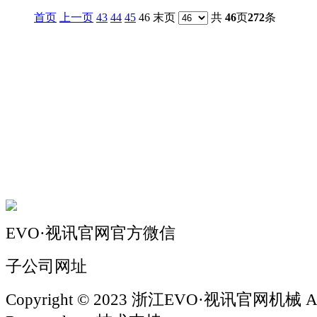
首页
上一页
43
44
45
46 末页
共
46
页
272
条
关于我们
机械自动化
机械常识
联系我们
EVO·视讯官网官方微信
子公司网址
Copyright © 2023 浙江EVO·视讯官网机械 All