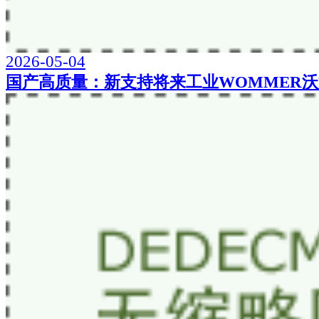
2026-05-04
国产高质量：新支持将来工业WOMMER沃