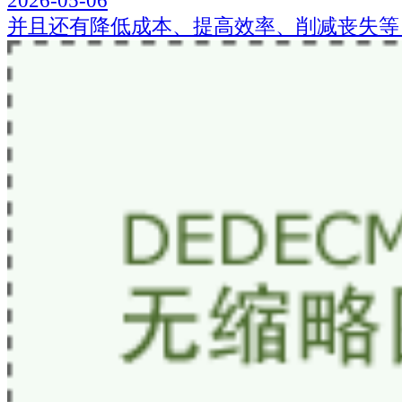
2026-05-06
并且还有降低成本、提高效率、削减丧失等